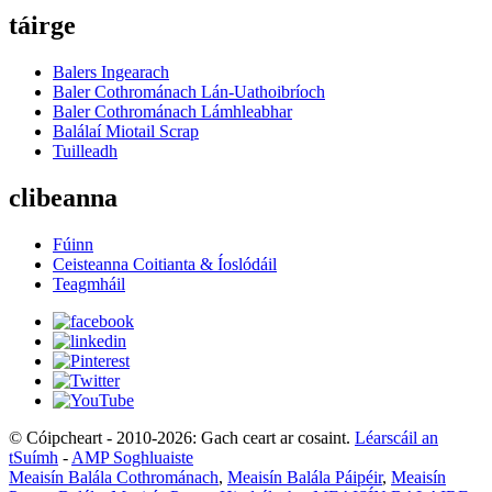
táirge
Balers Ingearach
Baler Cothrománach Lán-Uathoibríoch
Baler Cothrománach Lámhleabhar
Balálaí Miotail Scrap
Tuilleadh
clibeanna
Fúinn
Ceisteanna Coitianta & Íoslódáil
Teagmháil
© Cóipcheart - 2010-2026: Gach ceart ar cosaint.
Léarscáil an
tSuímh
-
AMP Soghluaiste
Meaisín Balála Cothrománach
,
Meaisín Balála Páipéir
,
Meaisín