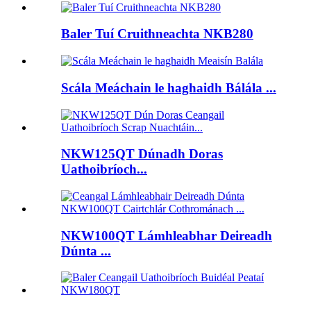
Baler Tuí Cruithneachta NKB280
Scála Meáchain le haghaidh Bálála ...
NKW125QT Dúnadh Doras
Uathoibríoch...
NKW100QT Lámhleabhar Deireadh
Dúnta ...