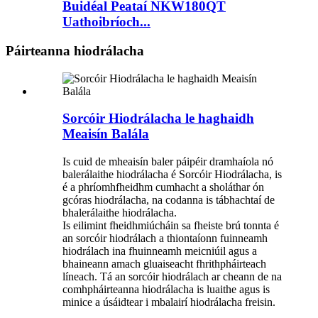
Buidéal Peataí NKW180QT
Uathoibríoch...
Páirteanna hiodrálacha
Sorcóir Hiodrálacha le haghaidh
Meaisín Balála
Is cuid de mheaisín baler páipéir dramhaíola nó
balerálaithe hiodrálacha é Sorcóir Hiodrálacha, is
é a phríomhfheidhm cumhacht a sholáthar ón
gcóras hiodrálacha, na codanna is tábhachtaí de
bhalerálaithe hiodrálacha.
Is eilimint fheidhmiúcháin sa fheiste brú tonnta é
an sorcóir hiodrálach a thiontaíonn fuinneamh
hiodrálach ina fhuinneamh meicniúil agus a
bhaineann amach gluaiseacht fhrithpháirteach
líneach. Tá an sorcóir hiodrálach ar cheann de na
comhpháirteanna hiodrálacha is luaithe agus is
minice a úsáidtear i mbalairí hiodrálacha freisin.