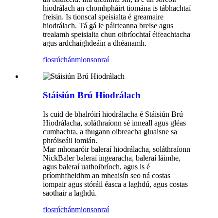
hiodrálach an chomhpháirt tiomána is tábhachtaí
freisin. Is tionscal speisialta é greamaire
hiodrálach. Tá gá le páirteanna breise agus
trealamh speisialta chun oibríochtaí éifeachtacha
agus ardchaighdeáin a dhéanamh.
fiosrúchán
mionsonraí
Stáisiún Brú Hiodrálach
Is cuid de bhalróirí hiodrálacha é Stáisiún Brú
Hiodrálacha, soláthraíonn sé inneall agus gléas
cumhachta, a thugann oibreacha gluaisne sa
phróiseáil iomlán.
Mar mhonaróir baleraí hiodrálacha, soláthraíonn
NickBaler baleraí ingearacha, baleraí láimhe,
agus baleraí uathoibríoch, agus is é
príomhfheidhm an mheaisín seo ná costas
iompair agus stóráil éasca a laghdú, agus costas
saothair a laghdú.
fiosrúchán
mionsonraí