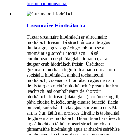
fiosrúchán
mionsonraí
Greamaire Hiodrálacha
Tugtar greamaire hiodrálach ar ghreamaire
hiodrálach freisin. Tá struchtúr oscailte agus
dúnta aige, agus is gnách go mbíonn sé á
thiomáint ag sorcóir hiodrálach. Tá sé
comhdhéanta de phláta gialla iolracha, ar a
dtugtar crúb hiodrálach freisin. Úsáidtear
greamaire hiodrálach go forleathan i dtrealamh
speisialta hiodrálach, amhail tochailteoirí
hiodrálach, craenacha hiodrálach agus mar sin
de. Is táirge struchtúr hiodrálach é greamaire brú
leachtach, atá comhdhéanta de shorcóir
hiodrálach, buicéad (pláta gialla), colún ceangail,
pláta cluaise buicéid, smig cluaise buicéid, fiacla
buicéid, suíochán fiacla agus páirteanna eile. Mar
sin, is é an táthú an próiseas táirgthe is tábhachtaí
de ghreamaire hiodrálach. Bíonn tionchar díreach
ag cáilíocht an táthú ar neart struchtúrach an
ghreamaithe hiodrálaigh agus ar shaolré seirbhíse
an bhuicéid. Ina theannta sin, is é an sorcóir