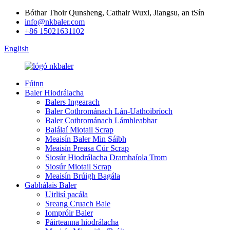
Bóthar Thoir Qunsheng, Cathair Wuxi, Jiangsu, an tSín
info@nkbaler.com
+86 15021631102
English
Fúinn
Baler Hiodrálacha
Balers Ingearach
Baler Cothrománach Lán-Uathoibríoch
Baler Cothrománach Lámhleabhar
Balálaí Miotail Scrap
Meaisín Baler Min Sáibh
Meaisín Preasa Cúr Scrap
Siosúr Hiodrálacha Dramhaíola Trom
Siosúr Miotail Scrap
Meaisín Brúigh Bagála
Gabhálais Baler
Uirlisí pacála
Sreang Cruach Bale
Iompróir Baler
Páirteanna hiodrálacha