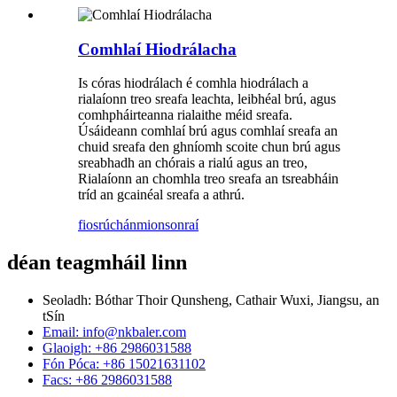
Comhlaí Hiodrálacha
Is córas hiodrálach é comhla hiodrálach a
rialaíonn treo sreafa leachta, leibhéal brú, agus
comhpháirteanna rialaithe méid sreafa.
Úsáideann comhlaí brú agus comhlaí sreafa an
chuid sreafa den ghníomh scoite chun brú agus
sreabhadh an chórais a rialú agus an treo,
Rialaíonn an chomhla treo sreafa an tsreabháin
tríd an gcainéal sreafa a athrú.
fiosrúchán
mionsonraí
déan teagmháil linn
Seoladh: Bóthar Thoir Qunsheng, Cathair Wuxi, Jiangsu, an
tSín
Email: info@nkbaler.com
Glaoigh: +86 2986031588
Fón Póca: +86 15021631102
Facs: +86 2986031588