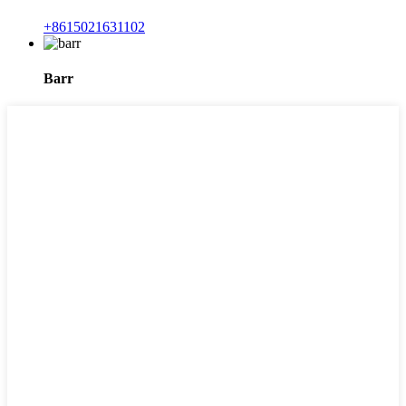
+8615021631102
Barr