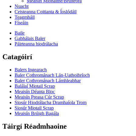
Meaisín Mionaithe/Brúiteora
Nuacht
Ceisteanna Coitianta & Íoslódáil
Teagmháil
Físeáin
Baile
Gabhálais Baler
Páirteanna hiodrálacha
Catagóirí
Balers Ingearach
Baler Cothrománach Lán-Uathoibríoch
Baler Cothrománach Lámhleabhar
Balálaí Miotail Scrap
Meaisín Déanta Bloc
Meaisín Preasa Cúr Scrap
Siosúr Hiodrálacha Dramhaíola Trom
Siosúr Miotail Scrap
Meaisín Brúigh Bagála
Táirgí Réadmhaoine