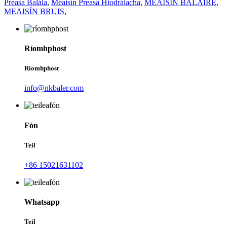
Preasa Balála
,
Meaisín Preasa Hiodrálacha
,
MEAISÍN BALAIRE
,
MEAISÍN BRUIS
,
Ríomhphost
Ríomhphost
info@nkbaler.com
Fón
Teil
+86 15021631102
Whatsapp
Teil