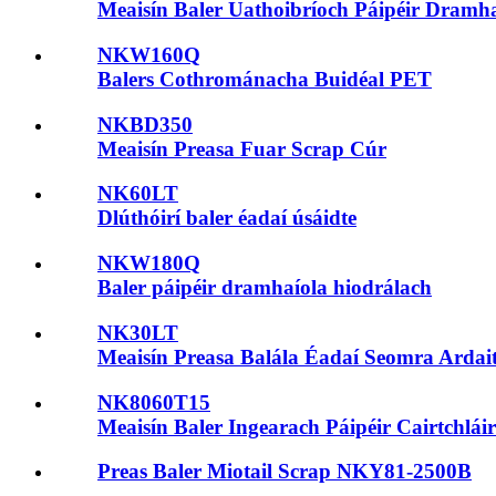
Meaisín Baler Uathoibríoch Páipéir Dramha
NKW160Q
Balers Cothrománacha Buidéal PET
NKBD350
Meaisín Preasa Fuar Scrap Cúr
NK60LT
Dlúthóirí baler éadaí úsáidte
NKW180Q
Baler páipéir dramhaíola hiodrálach
NK30LT
Meaisín Preasa Balála Éadaí Seomra Ardai
NK8060T15
Meaisín Baler Ingearach Páipéir Cairtchláir
Preas Baler Miotail Scrap NKY81-2500B