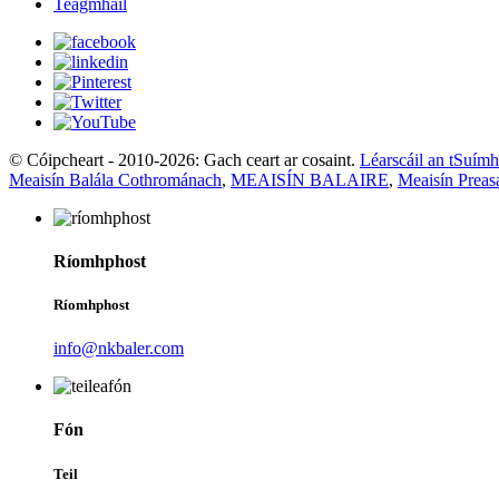
Teagmháil
© Cóipcheart - 2010-2026: Gach ceart ar cosaint.
Léarscáil an tSuímh
Meaisín Balála Cothrománach
,
MEAISÍN BALAIRE
,
Meaisín Preas
Ríomhphost
Ríomhphost
info@nkbaler.com
Fón
Teil