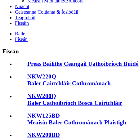
Meaisín Mionaithe/Brúiteora
Nuacht
Ceisteanna Coitianta & Íoslódáil
Teagmháil
Físeáin
Baile
Físeán
Físeán
Preas Bailithe Ceangail Uathoibríoch Bu
NKW220Q
Baler Cairtchláir Cothrománach
NKW200Q
Baler Uathoibríoch Bosca Cairtchláir
NKW125BD
Meaisín Baler Cothrománach Plaistigh
NKW200BD