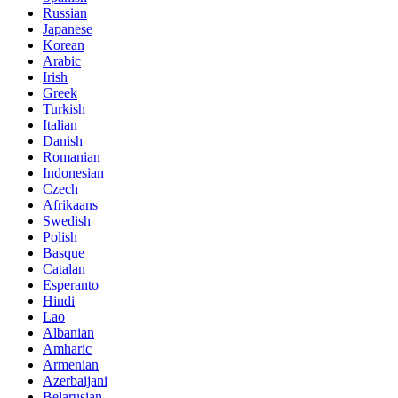
Russian
Japanese
Korean
Arabic
Irish
Greek
Turkish
Italian
Danish
Romanian
Indonesian
Czech
Afrikaans
Swedish
Polish
Basque
Catalan
Esperanto
Hindi
Lao
Albanian
Amharic
Armenian
Azerbaijani
Belarusian