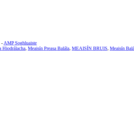
-
AMP Soghluaiste
a Hiodrálacha
,
Meaisín Preasa Balála
,
MEAISÍN BRUIS
,
Meaisín Balá