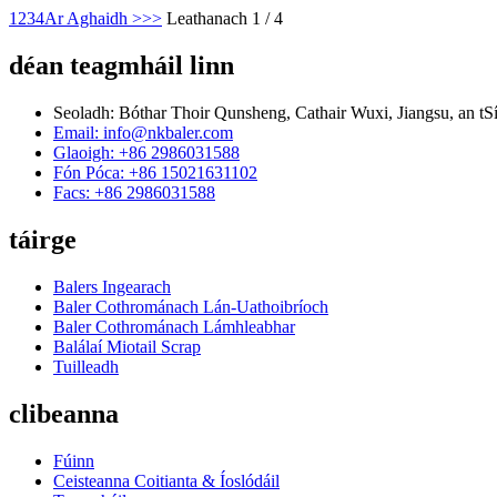
1
2
3
4
Ar Aghaidh >
>>
Leathanach 1 / 4
déan teagmháil linn
Seoladh: Bóthar Thoir Qunsheng, Cathair Wuxi, Jiangsu, an tS
Email: info@nkbaler.com
Glaoigh: +86 2986031588
Fón Póca: +86 15021631102
Facs: +86 2986031588
táirge
Balers Ingearach
Baler Cothrománach Lán-Uathoibríoch
Baler Cothrománach Lámhleabhar
Balálaí Miotail Scrap
Tuilleadh
clibeanna
Fúinn
Ceisteanna Coitianta & Íoslódáil