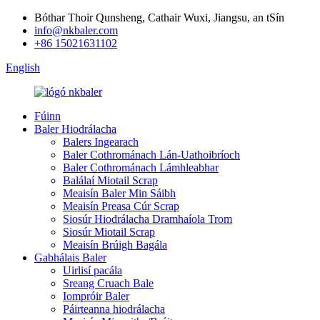
Bóthar Thoir Qunsheng, Cathair Wuxi, Jiangsu, an tSín
info@nkbaler.com
+86 15021631102
English
Fúinn
Baler Hiodrálacha
Balers Ingearach
Baler Cothrománach Lán-Uathoibríoch
Baler Cothrománach Lámhleabhar
Balálaí Miotail Scrap
Meaisín Baler Min Sáibh
Meaisín Preasa Cúr Scrap
Siosúr Hiodrálacha Dramhaíola Trom
Siosúr Miotail Scrap
Meaisín Brúigh Bagála
Gabhálais Baler
Uirlisí pacála
Sreang Cruach Bale
Iompróir Baler
Páirteanna hiodrálacha